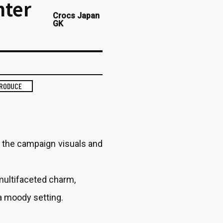
nter
Crocs Japan
GK
RODUCE
or the campaign visuals and
multifaceted charm,
 moody setting.