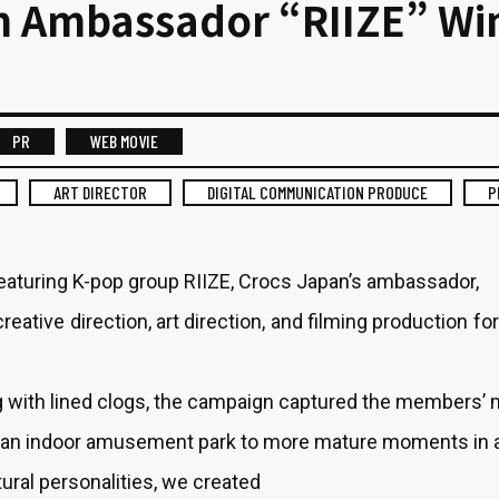
n Ambassador “RIIZE” Wi
PR
WEB MOVIE
ART DIRECTOR
DIGITAL COMMUNICATION PRODUCE
P
eaturing K-pop group RIIZE, Crocs Japan’s ambassador,
reative direction, art direction, and filming production f
g with lined clogs, the campaign captured the members’ 
 an indoor amusement park to more mature moments in a
ural personalities, we created