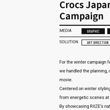
Crocs Japa
Campaign
MEDIA
GRAPHIC
SOLUTION
ART DIRECTION
For the winter campaign f
we handled the planning, c
movie.
Centered on winter stylin
from energetic scenes at
By showcasing RIIZE’s nat